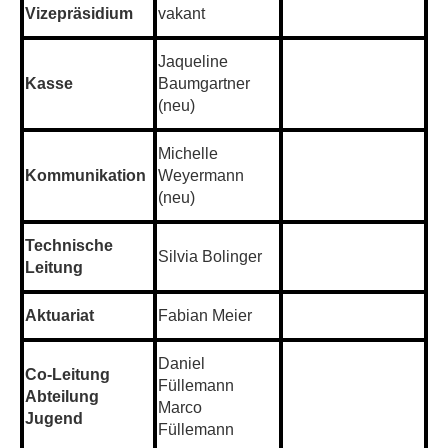
Vizepräsidium
vakant
Jaqueline
Kasse
Baumgartner
(neu)
Michelle
Kommunikation
Weyermann
(neu)
Technische
Silvia Bolinger
Leitung
Aktuariat
Fabian Meier
Daniel
Co-Leitung
Füllemann
Abteilung
Marco
Jugend
Füllemann