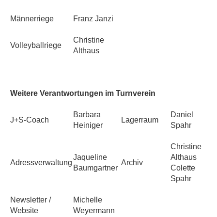
Männerriege
Franz Janzi
Christine
Volleyballriege
Althaus
Weitere Verantwortungen im Turnverein
Barbara
Daniel
J+S-Coach
Lagerraum
Heiniger
Spahr
Christine
Jaqueline
Althaus
Adressverwaltung
Archiv
Baumgartner
Colette
Spahr
Newsletter /
Michelle
Website
Weyermann